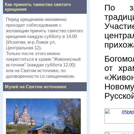
Как принять таинство святого
По за
крещения
тради
Перед крещением неизменно
Учас
проходит собеседование с
желающим принять таинство святого
центра
крещения каждую субботу в 14.00
(Искитим, м-р Ложок ул.
прихож
Центральная 12).
Только после этого можно
Богомо
покреститься в храме "Живоносный
источник" (каждая суббота 12.00)
от хра
или на Святом источнике, по
«Живон
договоренности со священником.
Новом
Музей на Святом источнике
Русско