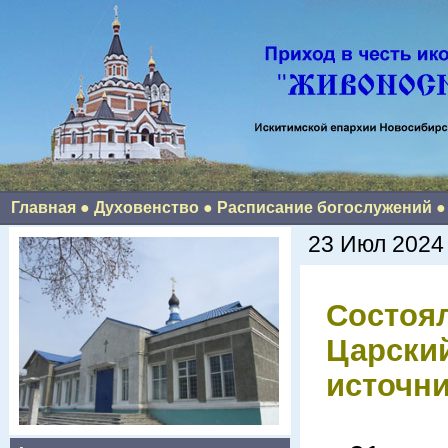
Главная
●
Духовенство
●
Расписание богослужений
23 Июл 2024
Состоя
Царский
источн