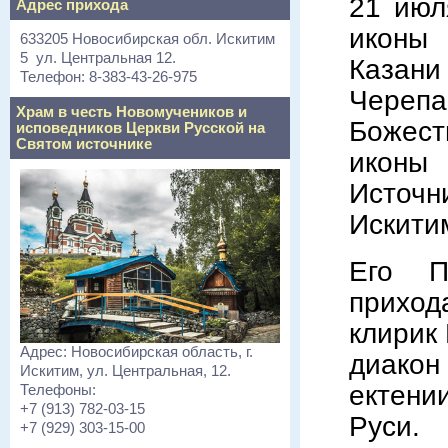
21 июл
Адрес прихода
иконы
633205 Новосибирская обл. Искитим
5 ул. Центральная 12.
Каза
Телефон: 8-383-43-26-975
Чере
Храм в честь Новомучеников и
Божест
исповедников Церкви Русской на
Святом источнике
иконы
Источ
Искити
Его П
приход
клирик
Адрес: Новосибирская область, г.
диако
Искитим, ул. Центральная, 12.
ектени
Телефоны:
+7 (913) 782-03-15
Руси.
+7 (929) 303-15-00