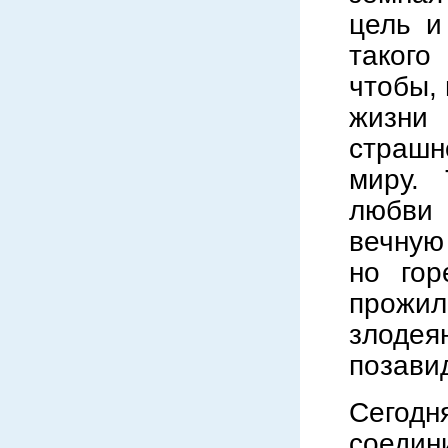
цель и
такого
чтобы, 
жизни 
страшн
миру. 
любви
вечную
но гор
прожил
злодея
позави
Сегод
соедин