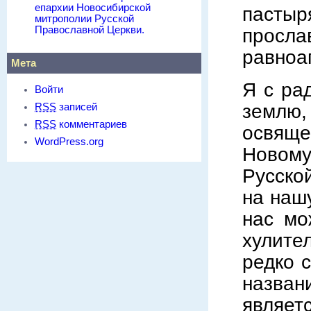
епархии Новосибирской
пастыр
митрополии Русской
Православной Церкви.
просла
равноа
Мета
Я с ра
Войти
землю,
RSS
записей
RSS
комментариев
освяще
WordPress.org
Новом
Русско
на нашу
нас мо
хулите
редко 
назван
являет