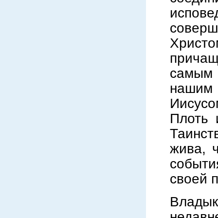
испов
соверш
Христо
причащ
самым 
нашим
Иисусо
Плоть 
Таинст
жива, 
событи
своей 
Владык
недав