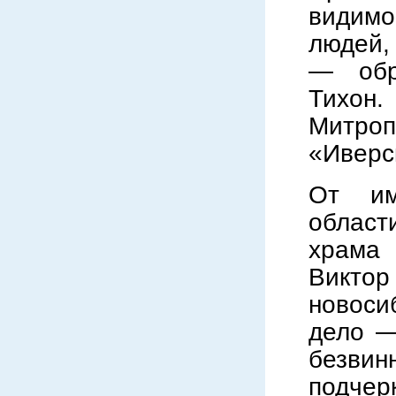
видимо
людей,
— обр
Тихон
Митроп
«Иверс
От им
области
храма
Виктор
новоси
дело —
безвин
подчер