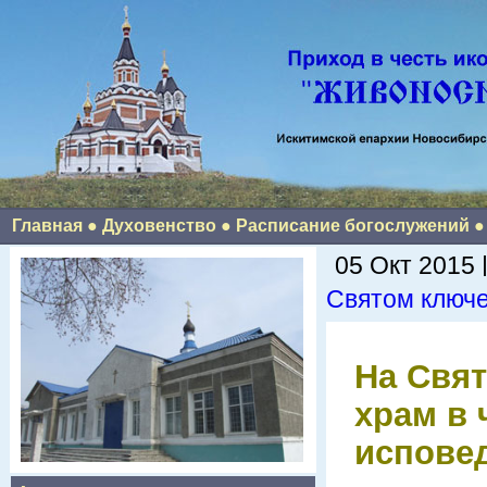
Главная
●
Духовенство
●
Расписание богослужений
05 Окт 2015 
Святом ключ
На Свят
храм в 
испове