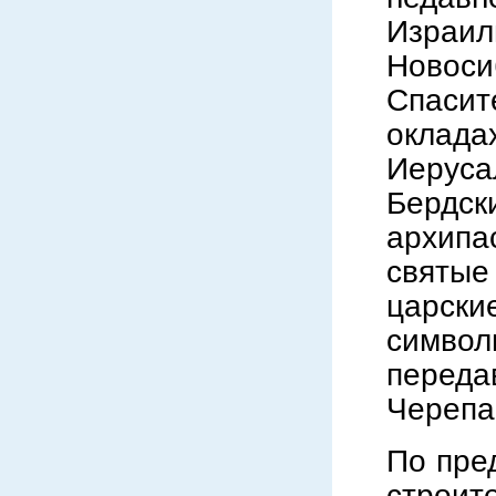
Израи
Новос
Спаси
оклад
Иеруса
Бердс
архип
святые
царск
симво
переда
Черепа
По пре
строит