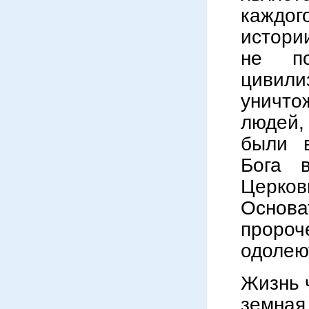
каждо
истори
не п
цивили
уничт
людей,
были 
Бога 
Церков
Основа
пророч
одолею
Жизнь 
земная