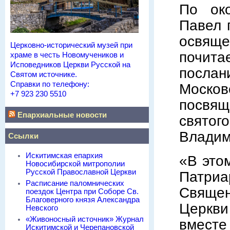
По око
Павел 
освящ
Церковно-исторический музей при
почит
храме в честь Новомучеников и
Исповедников Церкви Русской на
посл
Святом источнике.
Справки по телефону:
Моско
+7 923 230 5510
посвя
Епархиальные новости
свято
Владим
Ссылки
Искитимская епархия
«В это
Новосибирской митрополии
Русской Православной Церкви
Патриа
Расписание паломнических
Священ
поездок Центра при Соборе Св.
Благоверного князя Александра
Церкв
Невского
«Живоносный источник» Журнал
вмест
Искитимской и Черепановской