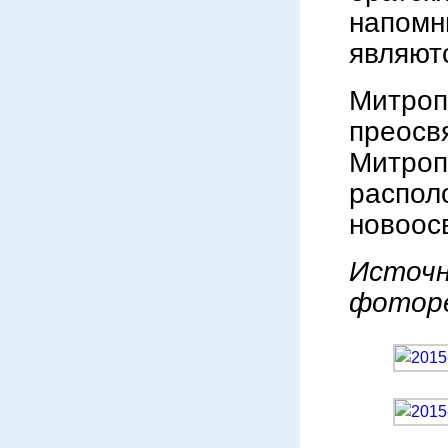
напом
являют
Митро
преосв
Митроп
расп
новоос
Источн
фоторе