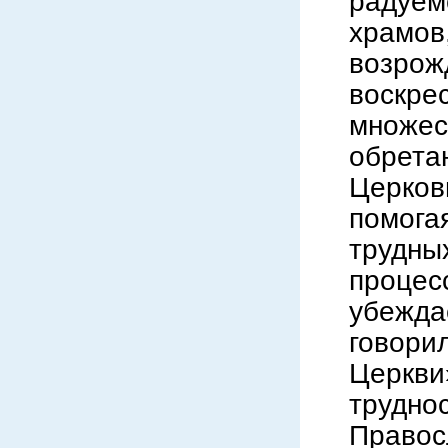
радуем
храмо
возро
воскре
множес
обрета
Церков
помога
трудн
процес
убежда
говори
Церкви
трудно
Право