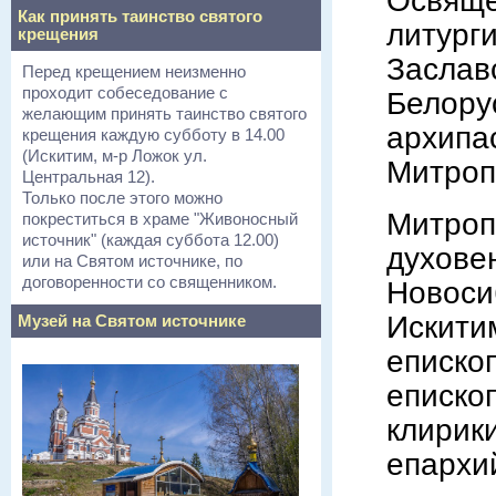
Освящ
Как принять таинство святого
литург
крещения
Заслав
Перед крещением неизменно
проходит собеседование с
Бело
желающим принять таинство святого
архипа
крещения каждую субботу в 14.00
(Искитим, м-р Ложок ул.
Митроп
Центральная 12).
Только после этого можно
Митроп
покреститься в храме "Живоносный
источник" (каждая суббота 12.00)
духов
или на Святом источнике, по
договоренности со священником.
Новоси
Искит
Музей на Святом источнике
еписко
еписко
клири
епархи