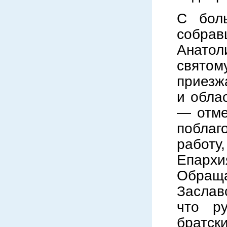
С бол
собрав
Анатол
святом
приезж
и облас
— отме
поблаг
работу
Епарх
Обращ
Заслав
что р
братск