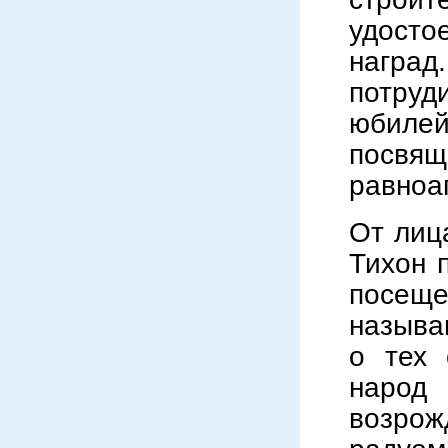
удост
наград
потруд
юбил
посвя
равноа
От лиц
Тихон 
посеще
называ
о тех 
народ
возро