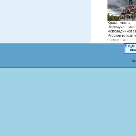
Храм в честь
Новомученников
Исповедников з
Русской готовит
освящению
Co