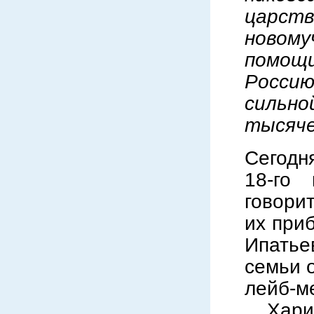
царс
новому
помощ
Россию
сильн
тысяче
Сегодня
18-го
говорит
их при
Ипатье
семьи 
лейб-м
Харит