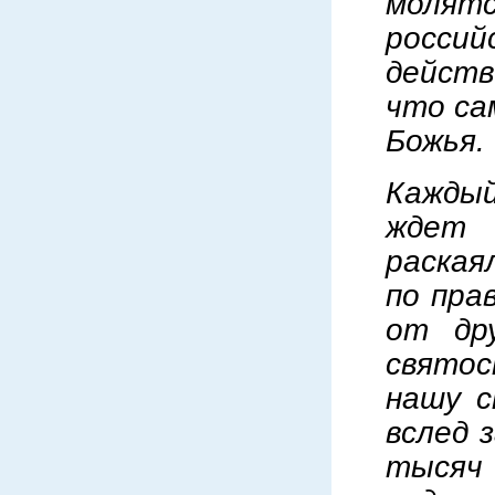
молят
россий
действ
что са
Божья.
Каждый
ждет 
раская
по пра
от др
святос
нашу с
вслед 
тысяч 