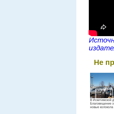
Исто
издате
Не п
В Искитимской д
Благовещение з
новые колокола