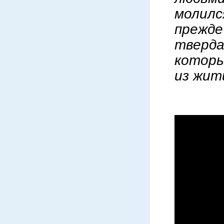
молилс
прежде
тверда
которы
из жит