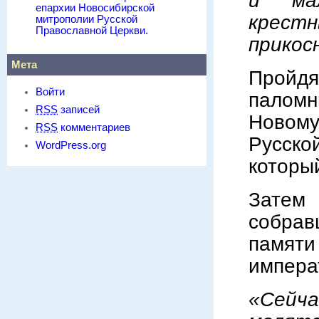
и мал
епархии Новосибирской
крест
митрополии Русской
Православной Церкви.
прикос
Мета
Пройд
Войти
палом
RSS
записей
Новом
RSS
комментариев
Русск
WordPress.org
которы
Зате
собра
памяти
императ
«Сейч