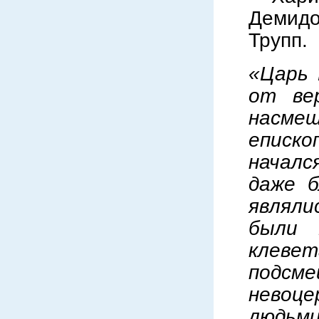
Демидо
Трупп.
«Царь 
от ве
насме
еписко
началс
даже б
являл
были 
клеве
подсм
невоц
людьми