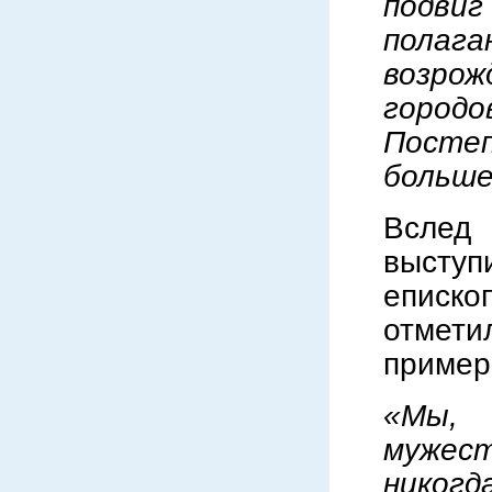
подвиг
полаг
возро
город
Посте
больше
Вслед
высту
еписк
отмети
пример
«Мы,
мужест
никогд