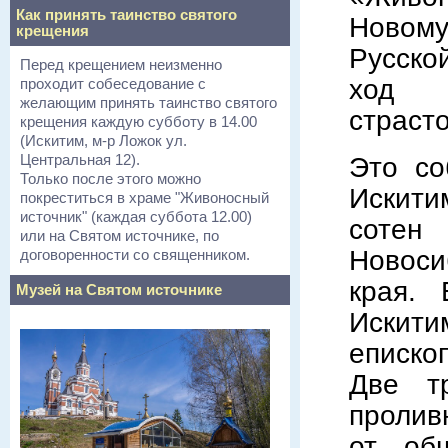
Как принять таинство святого
Новом
крещения
Русско
Перед крещением неизменно
ход 
проходит собеседование с
желающим принять таинство святого
страсто
крещения каждую субботу в 14.00
(Искитим, м-р Ложок ул.
Центральная 12).
Это со
Только после этого можно
Искити
покреститься в храме "Живоносный
источник" (каждая суббота 12.00)
сотен
или на Святом источнике, по
Новоси
договоренности со священником.
края. 
Музей на Святом источнике
Искит
еписко
Две т
пролив
от об