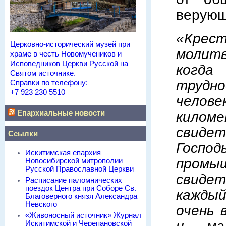
верующ
«Крес
Церковно-исторический музей при
молитв
храме в честь Новомучеников и
Исповедников Церкви Русской на
когда
Святом источнике.
трудн
Справки по телефону:
+7 923 230 5510
челове
кил
Епархиальные новости
свидет
Ссылки
Госпо
Искитимская епархия
промы
Новосибирской митрополии
Русской Православной Церкви
свиде
Расписание паломнических
поездок Центра при Соборе Св.
каждый
Благоверного князя Александра
Невского
очень 
«Живоносный источник» Журнал
Искитимской и Черепановской