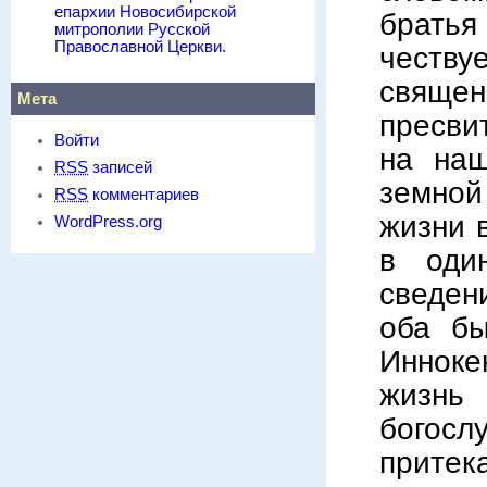
епархии Новосибирской
брать
митрополии Русской
Православной Церкви.
честв
священ
Мета
пресви
Войти
на наш
RSS
записей
земной
RSS
комментариев
жизни 
WordPress.org
в оди
сведен
оба бы
Инноке
жизн
бого
прите