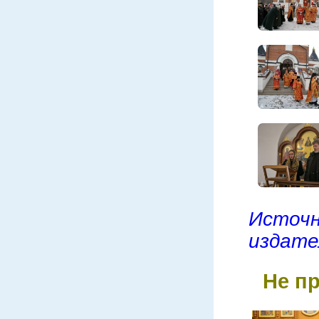
Исто
издате
Не п