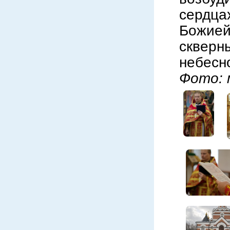
сердц
Божией
скверн
небесн
Фото: 