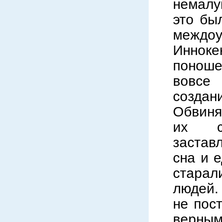
немалу
это бы
межд
Инноке
поноше
вовсе
созда
Обвиня
их с
застав
сна и 
старал
людей.
не пос
верным