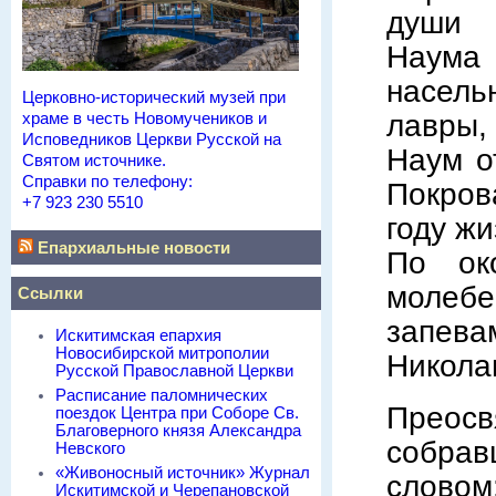
души н
Наума
насел
Церковно-исторический музей при
лавры,
храме в честь Новомучеников и
Исповедников Церкви Русской на
Наум о
Святом источнике.
Справки по телефону:
Покров
+7 923 230 5510
году жи
Епархиальные новости
По ок
молебе
Ссылки
запев
Искитимская епархия
Новосибирской митрополии
Никола
Русской Православной Церкви
Расписание паломнических
Преос
поездок Центра при Соборе Св.
Благоверного князя Александра
собрав
Невского
«Живоносный источник» Журнал
слово
Искитимской и Черепановской