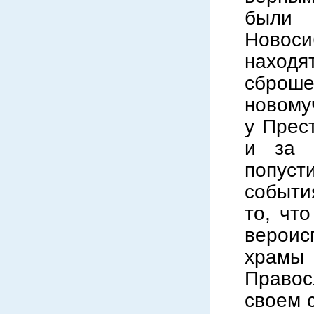
были 
Новоси
находя
сброше
новому
у Прес
и за 
попус
событи
то, чт
вероис
храмы
Правос
своем 