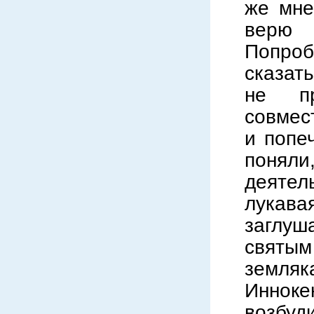
же мне
верю 
Попроб
сказат
не пр
совмес
и попе
поняли
деятел
лукав
заглуш
святым
земляк
Инноке
возбуд