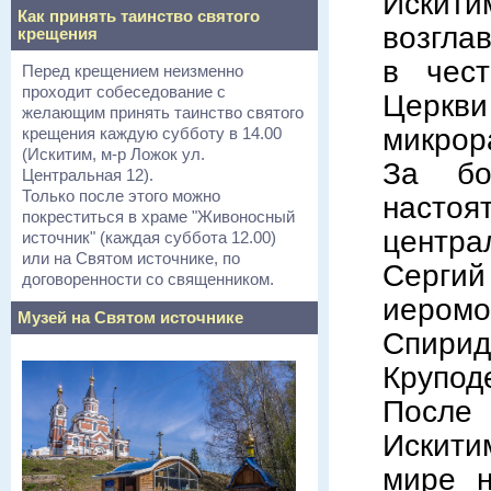
Искит
Как принять таинство святого
возгла
крещения
в чест
Перед крещением неизменно
проходит собеседование с
Церкви
желающим принять таинство святого
микрор
крещения каждую субботу в 14.00
(Искитим, м-р Ложок ул.
За бо
Центральная 12).
Только после этого можно
наст
покреститься в храме "Живоносный
центра
источник" (каждая суббота 12.00)
или на Святом источнике, по
Сергий
договоренности со священником.
иеромо
Музей на Святом источнике
Спири
Крупод
После
Искити
мире н