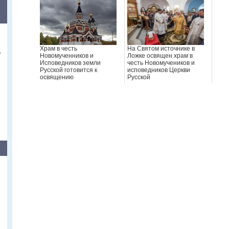
Храм в честь
На Святом источнике в
о
Новомученников и
Ложке освящен храм в
Исповедников земли
честь Новомучеников и
Русской готовится к
исповедников Церкви
освящению
Русской