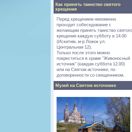
Как принять таинство святого
крещения
Перед крещением неизменно
проходит собеседование с
желающим принять таинство святог
крещения каждую субботу в 14.00
(Искитим, м-р Ложок ул.
Центральная 12).
Только после этого можно
покреститься в храме "Живоносный
источник" (каждая суббота 12.00)
или на Святом источнике, по
договоренности со священником.
Музей на Святом источнике