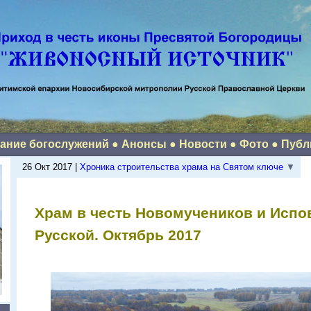
ание богослужений
●
Анонсы
●
Новости
●
Фото
●
Публ
26 Окт 2017 |
Хроника строительства храма на Святом ключе
▼
Храм в честь Новомучеников и Испо
Русской. Октябрь 2017