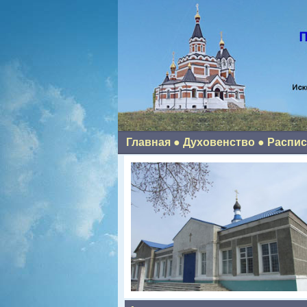
Главная
●
Духовенство
●
Распис